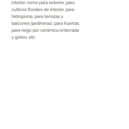
interior como para exterior, para
cultivos florales de interior, para
hidroponía, para terrazas y
balcones (jardineras), para huertas,
para riego por cerámica enterrada
y goteo, etc.
- Hay de todos los tamaños y para
todos los cultivos: ¡desde 0,45 a
1900 litros!
¡Relación calidad-precio
inmejorable!
Consejos
:
* Antes de poner el mantillo,
colocar en el fondo de la maceta 1
cm de roca volcánica (basalto y/o
zeolita) que permitirán drenar el
agua y conseguir oligoelementos