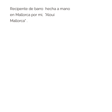
Recipente de barro hecha a mano
en Mallorca por mi, "Aloui
Mallorca" .
Altura
: +/- 10cm
Diametro
: +/- 8 cm
Pieza única
©Sandrine Blasco
Proudly created with
Wix.com
Política de Privacidad