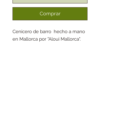
Comprar
Cenicero de barro hecho a mano
en Mallorca por "Aloui Mallorca".
Altura : +/- 4,5 cm
Anchura: +/- 12 cm
Pieza única
©Sandrine Blasco
Proudly created with
Wix.com