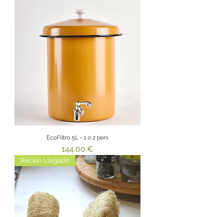
EcoFiltro 5L - 1 o 2 pers
Precio
144,00 €
Recién Llegado