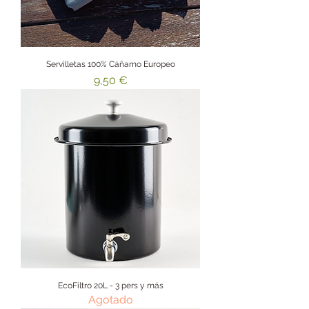
Servilletas 100% Cáñamo Europeo
Precio
9,50 €
EcoFiltro 20L - 3 pers y más
Agotado